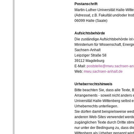
Postanschrift
Martin-Luther-Universität Halle-Witt
(Adressat, z.B. Fakultät und/oder Inst
06099 Halle (Saale)
Aufsichtsbehörde
Die zuständige Aufsichtsbehörde ist
Ministerium für Wissenschaft, Ener
Sachsen-Anhalt
Leipziger Straße 58
39112 Magdeburg
E-Mail:
poststelle@mwu.sachsen-anh
Web:
mwu.sachsen-anhalt.de
Urheberrechtshinweis
Bitte beachten Sie, dass alle Texte, 
Arrangements - soweit nicht anders er
Universität Halle-Wittenberg selbst 
Urheberrechts unterliegen.
Sie dürfen damit beispielsweise wed
anderen Web-Sites verwendet werde
zugänglichen Texte durch Dritte sti
nur unter der Bedingung zu, dass die
Wittenberg als Urheber genannt wird