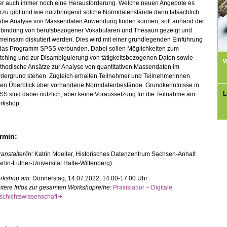
er auch immer noch eine Herausforderung. Welche neuen Angebote es
rzu gibt und wie nutzbringend solche Normdatenstände dann tatsächlich
r die Analyse von Massendaten Anwendung finden können, soll anhand der
nbindung von berufsbezogener Vokabularen und Thesauri gezeigt und
einsam diskutiert werden. Dies wird mit einer grundlegenden Einführung
 das Programm SPSS verbunden. Dabei sollen Möglichkeiten zum
tching und zur Disambiguierung von tätigkeitsbezogenen Daten sowie
W
thodische Ansätze zur Analyse von quantitativen Massendaten im
rdergrund stehen. Zugleich erhalten Teilnehmer und Teilnehmerinnen
nen Überblick über vorhandene Normdatenbestände. Grundkenntnisse in
L
S sind dabei nützlich, aber keine Voraussetzung für die Teilnahme am
rkshop.
rmin:
anstalter/in:
Katrin Moeller, Historisches Datenzentrum Sachsen-Anhalt
rtin-Luther-Universität Halle-Wittenberg)
rkshop am:
Donnerstag, 14.07.2022, 14:00-17:00 Uhr
itere Infos zur gesamten Workshopreihe:
Praxislabor – Digitale
schichtswissenschaft