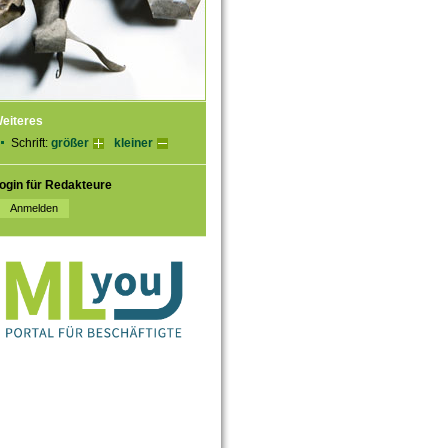
eiteres
Schrift:
größer
kleiner
ogin für Redakteure