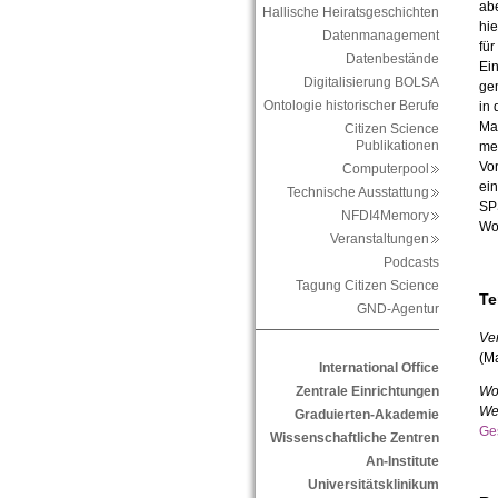
ab
Hallische Heiratsgeschichten
hie
Datenmanagement
fü
Datenbestände
Ei
Digitalisierung BOLSA
gem
Ontologie historischer Berufe
in
Ma
Citizen Science
Publikationen
me
Vo
Computerpool
ei
Technische Ausstattung
SPS
NFDI4Memory
Wo
Veranstaltungen
Podcasts
Tagung Citizen Science
Te
GND-Agentur
Ver
(Ma
International Office
Wo
Zentrale Einrichtungen
We
Graduierten-Akademie
Ge
Wissenschaftliche Zentren
An-Institute
Universitätsklinikum