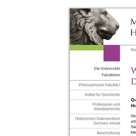
St
W
Die Universität
Fakultäten
D
Philosophische Fakultät I
Institut für Geschichte
Qu
Professuren und
Hi
Arbeitsbereiche
Ge
Historisches Datenzentrum
um
Sachsen-Anhalt
Sa
ble
Beschreibung