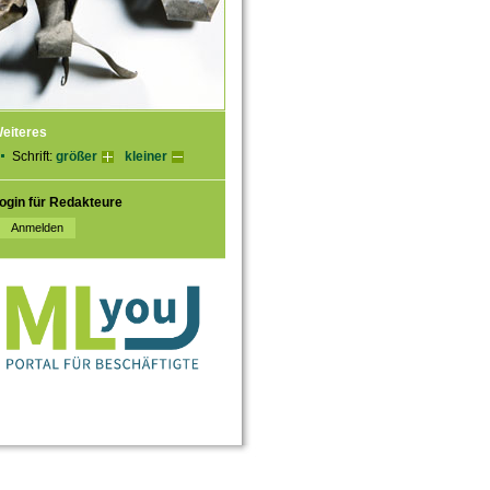
eiteres
Schrift:
größer
kleiner
ogin für Redakteure