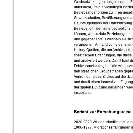
Wechselwirkungen ausgeleuchtet. Zu
untersucht, um die vielfältigen Bezi
Betriebsangehörigen zu ihren gesells
Gewerkschaften, Bevölkerung und an
Hauptaugenmerk der Untersuchung abe
Betriebe, d.h. den innerbetriebliche
können, wie soziale Beziehungen und
und gegebenenfalls weshalb sie sic
veränderten. Anhand von eigens für 
History-Quellen, die um Archivquelle
spezifischen Erfahrungen, die diese A
und analysiert werden. Damit trägt di
Fehlwahrnehmung bei, die Arbeitswel
den staatlichen Großbetrieben geprä
Verfremdung des Blickes auf die „typ
und damit einen innovativen Zugang 
der späten DDR und der jungen wie
insgesamt.
Bericht zur Forschungsreise 
2020-2023 Wissenschaftliche Mitarb
1906-1977. Migrationserfahrungen i