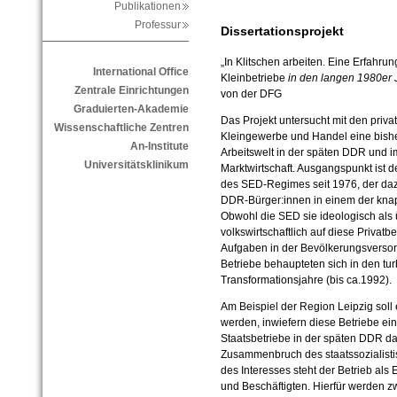
Publikationen
Professur
Dissertationsprojekt
„In Klitschen arbeiten. Eine Erfahrun
International Office
Kleinbetriebe
in den langen 1980er 
Zentrale Einrichtungen
von der DFG
Graduierten-Akademie
Das Projekt untersucht mit den priv
Wissenschaftliche Zentren
Kleingewerbe und Handel eine bishe
An-Institute
Arbeitswelt in der späten DDR und 
Universitätsklinikum
Marktwirtschaft. Ausgangspunkt ist 
des SED-Regimes seit 1976, der daz
DDR-Bürger:innen in einem der knapp
Obwohl die SED sie ideologisch als 
volkswirtschaftlich auf diese Privatb
Aufgaben in der Bevölkerungsversor
Betriebe behaupteten sich in den tu
Transformationsjahre (bis ca.1992).
Am Beispiel der Region Leipzig sol
werden, inwiefern diese Betriebe eine
Staatsbetriebe in der späten DDR da
Zusammenbruch des staatssozialistis
des Interesses steht der Betrieb al
und Beschäftigten. Hierfür werden z