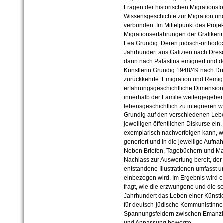
Fragen der historischen Migrationsf
Wissensgeschichte zur Migration un
verbunden. Im Mittelpunkt des Proje
Migrationserfahrungen der Grafikeri
Lea Grundig: Deren jüdisch-orthodox
Jahrhundert aus Galizien nach Dre
dann nach Palästina emigriert und d
Künstlerin Grundig 1948/49 nach D
zurückkehrte. Emigration und Remigr
erfahrungsgeschichtliche Dimension
innerhalb der Familie weitergegebe
lebensgeschichtlich zu integrieren 
Grundig auf den verschiedenen Leben
jeweiligen öffentlichen Diskurse ein
exemplarisch nachverfolgen kann, w
generiert und in die jeweilige Aufn
Neben Briefen, Tagebüchern und Manu
Nachlass zur Auswertung bereit, de
entstandene Illustrationen umfasst 
einbezogen wird. Im Ergebnis wird e
fragt, wie die erzwungene und die se
Jahrhundert das Leben einer Künstler
für deutsch-jüdische Kommunistinnen
Spannungsfeldern zwischen Emanzip
und Anpassung bewegte.