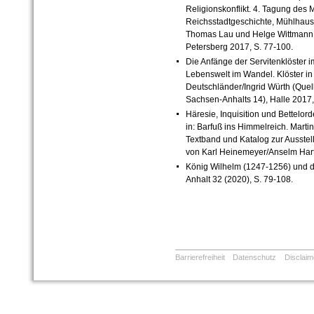
Religionskonflikt. 4. Tagung des 
Reichsstadtgeschichte, Mühlhause
Thomas Lau und Helge Wittmann (
Petersberg 2017, S. 77-100.
Die Anfänge der Servitenklöster i
Lebenswelt im Wandel. Klöster in 
Deutschländer/Ingrid Würth (Que
Sachsen-Anhalts 14), Halle 2017,
Häresie, Inquisition und Bettelord
in: Barfuß ins Himmelreich. Martin
Textband und Katalog zur Ausstel
von Karl Heinemeyer/Anselm Hart
König Wilhelm (1247-1256) und di
Anhalt 32 (2020), S. 79-108.
Barrierefreiheit
Datenschutz
Disclaim