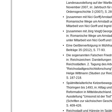
Landesausstellung auf der Wartbur
November 2007, in: Jahrbuch für 
Ordensgeschichte 3 (2007), S. 28
[zusammen mit Nici Gorff] Arnstadt
Romanische Wege um Arnstadt und
Mitarbeit von Nici Gorff und Ingri
[zusammen mit Jörg Voigt] George
in: Romanische Wege um Arnstadt
unter Mitarbeit von Nici Gorff und
Eine Geißlerverfolgung in Mühlh
Beiträge 35 (2012), S. 77-93.
Die sogenannten Falschen Friedrich
in: Reichszeichen: Darstellungen
Reichsstädten. 2. Tagung des Arb
"Reichsstadtgeschichtsforschung"
Helge Wittmann (Studien zur Reic
S. 187-218.
Spätmittelalterliche Ketzerbeweg
Thüringen bis 1493, in: Alltag u
Reformation in Mitteldeutschland.
Ausstellung "Umsonst ist der Tod
(Schriften zur sächsischen Gesch
S. 409-426.
Reichsstadt und Häresie im Spätmit